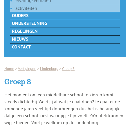
ervaringsverhalen
activiteiten
OUDERS
ONDERSTEUNING
REGELINGEN
NIEUWS
CONTACT
Home
>
Vestigingen
>
Lindenborg
>
Groep 8
Groep 8
Het moment om een middelbare school te kiezen komt
steeds dichterbij. Weet jij al wat je gaat doen? Je gaat er de
komende jaren veel tijd doorbrengen dus het is belangrijk
dat je een school kiest waar jij je fijn voelt. Zo’n plek kunnen
wij je bieden. Voel je welkom op de Lindenborg.