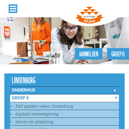
AANMELDEN
GROEP 8
lindenborg
ONDERWIJS
GROEP 8
360 graden video lindenborg
digitale leeromgeving
advies en plaatsing