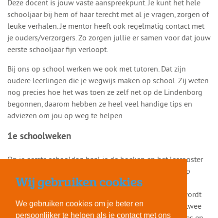
Deze docent is jouw vaste aanspreekpunt. Je kunt het hele
schooljaar bij hem of haar terecht met al je vragen, zorgen of
leuke verhalen. Je mentor heeft ook regelmatig contact met
je ouders/verzorgers. Zo zorgen jullie er samen voor dat jouw
eerste schooljaar fijn verloopt.
Bij ons op school werken we ook met tutoren. Dat zijn
oudere leerlingen die je wegwijs maken op school. Zij weten
nog precies hoe het was toen ze zelf net op de Lindenborg
begonnen, daarom hebben ze heel veel handige tips en
adviezen om jou op weg te helpen.
1
e
schoolweken
Op je eerste schooldag haal je de boeken en het lesrooster
op. Je mentor en de tutoren heten je welkom bij ons op
Wij gebruiken cookies
school. In de eerste schoolweek organiseren we veel
activiteiten waarmee je elkaar beter leert kennen. Zo wordt
We gebruiken cookies om je beter en
het meteen gezellig in de klas. Als klas ga je ook nog twee
persoonlijker te helpen als je contact met ons
dagen met elkaar op kamp. Je doet veel leuke spelletjes en