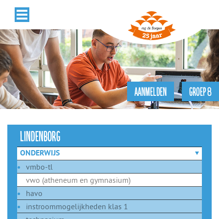
AANMELDEN
GROEP 8
lindenborg
ONDERWIJS
vmbo-tl
vwo (atheneum en gymnasium)
havo
instroommogelijkheden klas 1