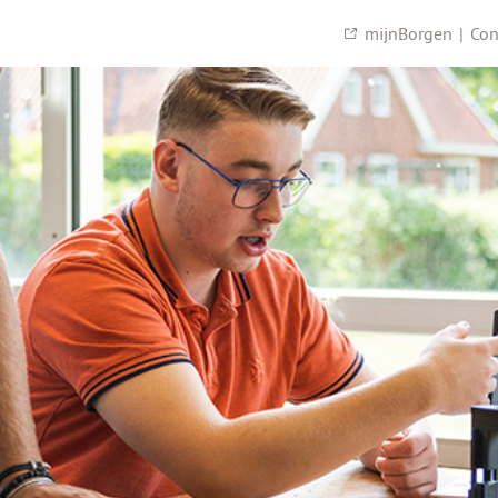
mijnBorgen
|
Con