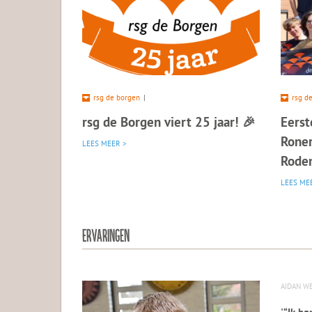
rsg de borgen
|
rsg d
rsg de Borgen viert 25 jaar! 🎉
Eerst
Roner
LEES MEER >
Rode
LEES ME
ERVARINGEN
AIDAN WE