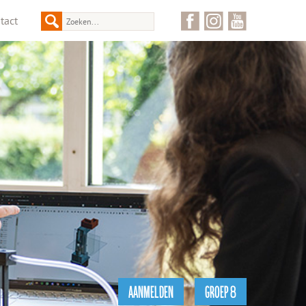
tact
AANMELDEN
GROEP 8