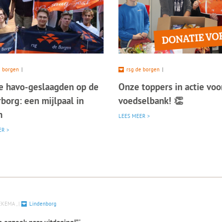
e borgen
|
rsg de borgen
|
e havo-geslaagden op de
Onze toppers in actie voo
borg: een mijlpaal in
voedselbank! 👏
n
LEES MEER >
ER >
KEMA , |
Lindenborg