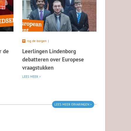
rsg de borgen
|
r de
Leerlingen Lindenborg
debatteren over Europese
vraagstukken
LEES MEER >
LEES MEER ERVARINGEN >