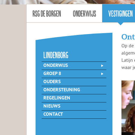
RSG DE BORGEN
ONDERWIJS
VESTIGINGEN
Ont
Op de 
lindenborg
algeme
Latijn
ONDERWIJS
waar je
GROEP 8
OUDERS
ONDERSTEUNING
REGELINGEN
NIEUWS
CONTACT